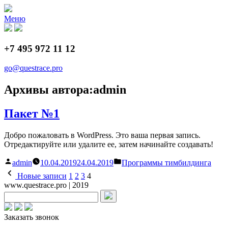
Перейти
к
Меню
содержимому
+7 495 972 11 12
go@questrace.pro
Архивы автора:
admin
Пакет №1
Добро пожаловать в WordPress. Это ваша первая запись.
Отредактируйте или удалите ее, затем начинайте создавать!
Написано
Написано
admin
10.04.2019
24.04.2019
Программы тимбилдинга
автором
в
Пагинация
Новые записи
1
2
3
4
записей
www.questrace.pro | 2019
Заказать звонок