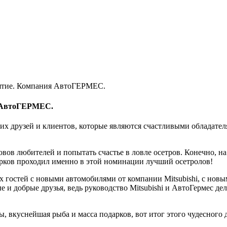
риятие. Компания АвтоГЕРМЕС.
я АвтоГЕРМЕС.
их друзей и клиентов, которые являются счастливыми обладател
вов любителей и попытать счастье в ловле осетров. Конечно, на 
дарков проходил именно в этой номинации лучший осетролов!
сех гостей с новыми автомобилями от компании Mitsubishi, с н
ые и добрые друзья, ведь руководство Mitsubishi и АвтоГермес д
 вкуснейшая рыба и масса подарков, вот итог этого чудесного д