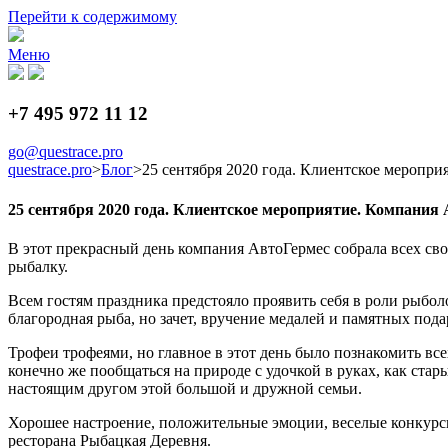
Перейти к содержимому
Меню
+7 495 972 11 12
go@questrace.pro
questrace.pro
>
Блог
>
25 сентября 2020 года. Клиентское мероп
25 сентября 2020 года. Клиентское мероприятие. Компани
В этот прекрасный день компания АвтоГермес собрала всех сво
рыбалку.
Всем гостям праздника предстояло проявить себя в роли рыболо
благородная рыба, но зачет, вручение медалей и памятных по
Трофеи трофеями, но главное в этот день было познакомить в
конечно же пообщаться на природе с удочкой в руках, как стар
настоящим другом этой большой и дружной семьи.
Хорошее настроение, положительные эмоции, веселые конкурсы,
ресторана Рыбацкая Деревня.